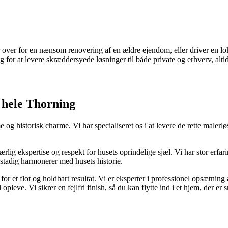
r over for en nænsom renovering af en ældre ejendom, eller driver en lo
 for at levere skræddersyede løsninger til både private og erhverv, alt
l hele Thorning
istorisk charme. Vi har specialiseret os i at levere de rette malerløsnin
lig ekspertise og respekt for husets oprindelige sjæl. Vi har stor erfa
 stadig harmonerer med husets historie.
 for et flot og holdbart resultat. Vi er eksperter i professionel opsætning
pleve. Vi sikrer en fejlfri finish, så du kan flytte ind i et hjem, der er