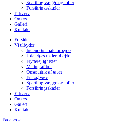
Spartling vægge og lofter
Forsikringsskader
Erhverv
Om os
Galleri
Kontakt
Forside
Vi tilbyder
Indendørs malerarbejde
Udendørs malerarbejde
Flyttelejligheder
Maling af hus
Opsætning af tapet
Filt og væv
Spartling vægge og lofter
Forsikringsskader
Erhverv
Om os
Galleri
Kontakt
Facebook