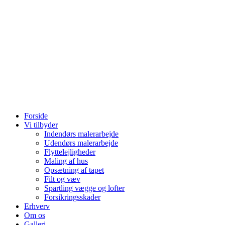
Forside
Vi tilbyder
Indendørs malerarbejde
Udendørs malerarbejde
Flyttelejligheder
Maling af hus
Opsætning af tapet
Filt og væv
Spartling vægge og lofter
Forsikringsskader
Erhverv
Om os
Galleri