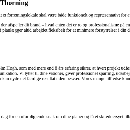
i Thorning
, at et forretningslokale skal være både funktionelt og repræsentativt fo
er afspejler dit brand – hvad enten det er ro og professionalisme på en 
 planlægger altid arbejdet fleksibelt for at minimere forstyrrelser i din da
 Høgh, som med mere end 8 års erfaring sikrer, at hvert projekt udføre
nikation. Vi lytter til dine visioner, giver professionel sparring, udarbe
u kan nyde det færdige resultat uden besvær. Vores mange tilfredse kun
i dag for en uforpligtende snak om dine planer og få et skræddersyet ti