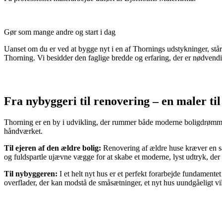
Gør som mange andre og start i dag
Uanset om du er ved at bygge nyt i en af Thornings udstykninger, stå
Thorning. Vi besidder den faglige bredde og erfaring, der er nødvendig
Fra nybyggeri til renovering – en maler ti
Thorning er en by i udvikling, der rummer både moderne boligdrømme og h
håndværket.
Til ejeren af den ældre bolig:
Renovering af ældre huse kræver en sær
og fuldspartle ujævne vægge for at skabe et moderne, lyst udtryk, der
Til nybyggeren:
I et helt nyt hus er et perfekt forarbejde fundamentet
overflader, der kan modstå de småsætninger, et nyt hus uundgåeligt vil o