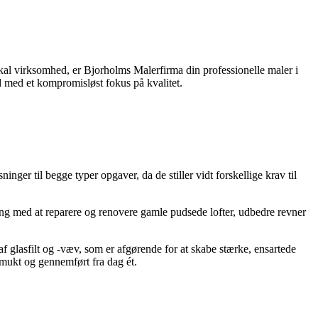
kal virksomhed, er Bjorholms Malerfirma din professionelle maler i
id med et kompromisløst fokus på kvalitet.
ger til begge typer opgaver, da de stiller vidt forskellige krav til
ring med at reparere og renovere gamle pudsede lofter, udbedre revner
 af glasfilt og -væv, som er afgørende for at skabe stærke, ensartede
 smukt og gennemført fra dag ét.