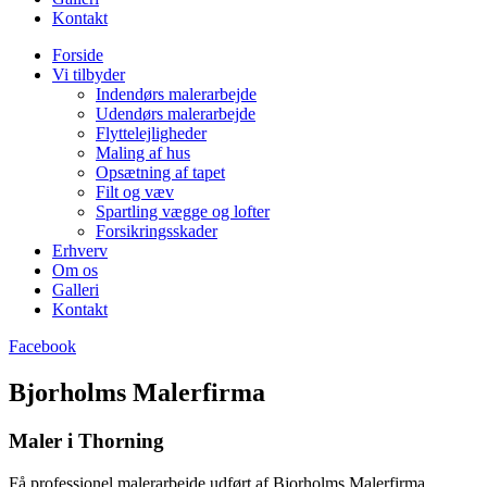
Kontakt
Forside
Vi tilbyder
Indendørs malerarbejde
Udendørs malerarbejde
Flyttelejligheder
Maling af hus
Opsætning af tapet
Filt og væv
Spartling vægge og lofter
Forsikringsskader
Erhverv
Om os
Galleri
Kontakt
Facebook
Bjorholms Malerfirma
Maler i Thorning
Få professionel malerarbejde udført af Bjorholms Malerfirma.