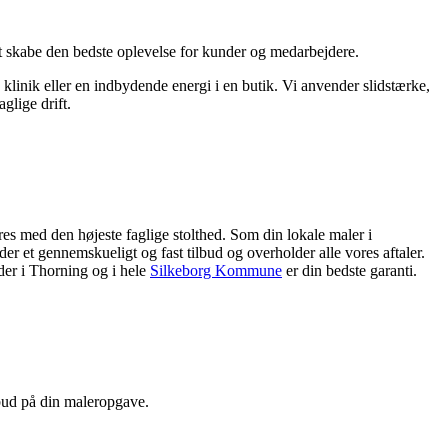
r at skabe den bedste oplevelse for kunder og medarbejdere.
klinik eller en indbydende energi i en butik. Vi anvender slidstærke,
glige drift.
s med den højeste faglige stolthed. Som din lokale maler i
jder et gennemskueligt og fast tilbud og overholder alle vores aftaler.
der i Thorning og i hele
Silkeborg Kommune
er din bedste garanti.
lbud på din maleropgave.