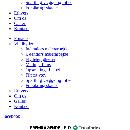
Spartling vægge og lofter
Forsikringsskader
Erhverv
Om os
Galleri
Kontakt
Forside
Vi tilbyder
Indendørs malerarbejde
Udendørs malerarbejde
Flyttelejligheder
Maling af hus
Opsætning af tapet
Filt og væv
Spartling vægge og lofter
Forsikringsskader
Erhverv
Om os
Galleri
Kontakt
Facebook
FREMRAGENDE
5.0