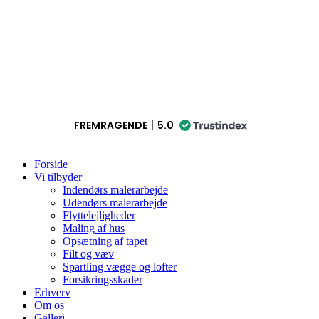
FREMRAGENDE
5.0
Forside
Vi tilbyder
Indendørs malerarbejde
Udendørs malerarbejde
Flyttelejligheder
Maling af hus
Opsætning af tapet
Filt og væv
Spartling vægge og lofter
Forsikringsskader
Erhverv
Om os
Galleri