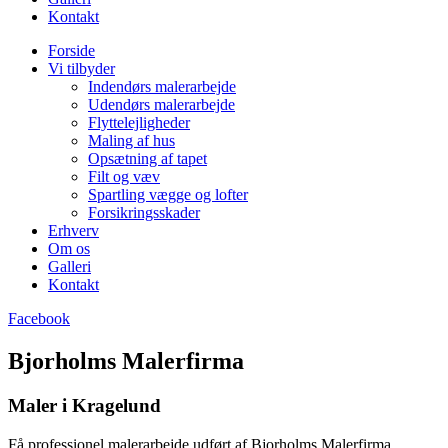
Kontakt
Forside
Vi tilbyder
Indendørs malerarbejde
Udendørs malerarbejde
Flyttelejligheder
Maling af hus
Opsætning af tapet
Filt og væv
Spartling vægge og lofter
Forsikringsskader
Erhverv
Om os
Galleri
Kontakt
Facebook
Bjorholms Malerfirma
Maler i Kragelund
Få professionel malerarbejde udført af Bjorholms Malerfirma.