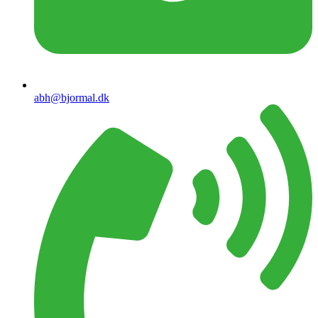
abh@bjormal.dk