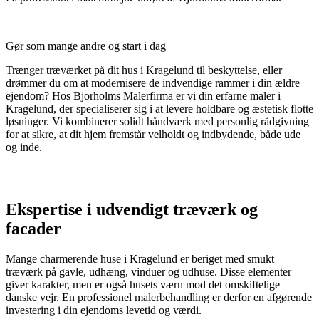
Gør som mange andre og start i dag
Trænger træværket på dit hus i Kragelund til beskyttelse, eller
drømmer du om at modernisere de indvendige rammer i din ældre
ejendom? Hos Bjorholms Malerfirma er vi din erfarne maler i
Kragelund, der specialiserer sig i at levere holdbare og æstetisk flotte
løsninger. Vi kombinerer solidt håndværk med personlig rådgivning
for at sikre, at dit hjem fremstår velholdt og indbydende, både ude
og inde.
Ekspertise i udvendigt træværk og
facader
Mange charmerende huse i Kragelund er beriget med smukt
træværk på gavle, udhæng, vinduer og udhuse. Disse elementer
giver karakter, men er også husets værn mod det omskiftelige
danske vejr. En professionel malerbehandling er derfor en afgørende
investering i din ejendoms levetid og værdi.