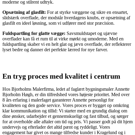
moderne og stilrent udtryk.
Opsætning af glasfilt:
For at styrke væggene og sikre en ensartet,
slidstærk overflade, der modstår hverdagens knubs, er opsætning af
glasfilt en ideel løsning, som vi udfører med stor præcision.
Fuldspartling for glatte vægge:
Savsmuldstapet og ujævne
overflader kan få et rum til at virke mørkt og umoderne. Med en
fuldspartling skaber vi en helt glat og jævn overflade, der reflekterer
lyset bedre og danner det perfekte lærred for nye farver.
En tryg proces med kvalitet i centrum
Hos Bjorholms Malerfirma, ledet af faglært bygningsmaler Annette
Bjorholm Høgh, er din tilfredshed vores højeste prioritet. Med over
8 års erfaring i malerfaget garanterer Annette personligt for
kvaliteten og den gode service. Vores proces er bygget op omkring
klar kommunikation og tillid: Vi starter med en grundig dialog om
dine ønsker, udarbejder et gennemskueligt og fast tilbud, og sørger
for at overholde alle aftaler om tid og pris. Vi passer godt på dit hjem
undervejs og efterlader det altid pænt og ryddeligt. Vores
engagement har givet os mange tilfredse kunder i Kragelund og i