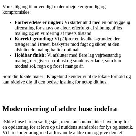
Vores tilgang til udvendigt malerarbejde er grundig og
kompromisløs:
Forberedelse er nøglen:
Vi starter altid med en omhyggelig
afrensning for snavs og alger, efterfulgt af slibning af løs
maling og en vurdering af træets tilstand.
Korrekt grunding:
Vi påfører en kvalitetsgrunder, der
trænger ind i træet, beskytter mod fugt og sikrer, at den
afsluttende maling hæfter optimalt.
Holdbar finish:
Vi afslutter med flere lag vejrbestandig
maling, der giver en robust og smuk overflade, som kan
modstå sol, regn og frost i mange år.
Som din lokale maler i Kragelund kender vi til de lokale forhold og
kan rådgive dig til den bedste løsning for netop dit hus.
Modernisering af ældre huse indefra
Ældre huse har en særlig sjæl, men kan somme tider have brug for
en opdatering for at leve op til nutidens standarder for lys og æstetik.
Vi har stor erfaring med at forvandle ældre rum og give dem et