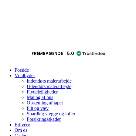
FREMRAGENDE
5.0
Forside
Vi tilbyder
Indendørs malerarbejde
Udendørs malerarbejde
Flyttelejligheder
Maling af hus
Opsætning af tapet
Filt og væv
Spartling vægge og lofter
Forsikringsskader
Erhverv
Om os
Galleri