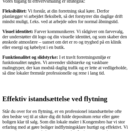
Vores tilgang til erhvervsmaling er strategisk:
Fleksibilitet:
Vi forstår, at din forretning skal køre. Derfor
planlægger vi arbejdet fleksibelt, så det forstyrrer din daglige drift
mindst muligt, f.eks. ved at arbejde uden for normal åbningstid.
Visuel identitet:
Farver kommunikerer. Vi rådgiver om farvevalg,
der understøtter dit logo og din visuelle identitet, og som skaber den
ønskede atmosfære – uanset om det er ro og tryghed på en klinik
eller energi og købelyst i en butik.
Funktionalitet og slidstyrke:
I et travlt forretningsmiljø er
funktionalitet nøglen. Vi anvender slidstærke og vaskbare
malingtyper, der kan modstå daglig trafik og er lette at vedligeholde,
så dine lokaler fremstår professionelle og rene i lang tid.
Effektiv istandsættelse ved flytning
Står du over for en flytning, er en professionel istandsættelse ofte
den bedste vej til at sikre dig dit fulde depositum retur eller gøre
boligen klar til salg. Som din lokale maler i Kongensbro har vi stor
erfaring med at gøre boliger indflytningsklare hurtigt og effektivt. Vi