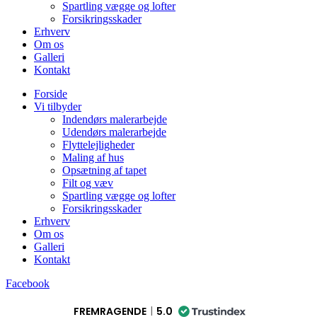
Spartling vægge og lofter
Forsikringsskader
Erhverv
Om os
Galleri
Kontakt
Forside
Vi tilbyder
Indendørs malerarbejde
Udendørs malerarbejde
Flyttelejligheder
Maling af hus
Opsætning af tapet
Filt og væv
Spartling vægge og lofter
Forsikringsskader
Erhverv
Om os
Galleri
Kontakt
Facebook
FREMRAGENDE
5.0