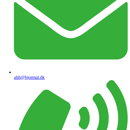
abh@bjormal.dk