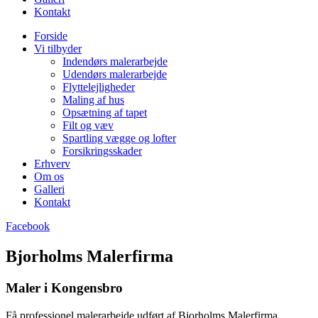
Kontakt
Forside
Vi tilbyder
Indendørs malerarbejde
Udendørs malerarbejde
Flyttelejligheder
Maling af hus
Opsætning af tapet
Filt og væv
Spartling vægge og lofter
Forsikringsskader
Erhverv
Om os
Galleri
Kontakt
Facebook
Bjorholms Malerfirma
Maler i Kongensbro
Få professionel malerarbejde udført af Bjorholms Malerfirma.