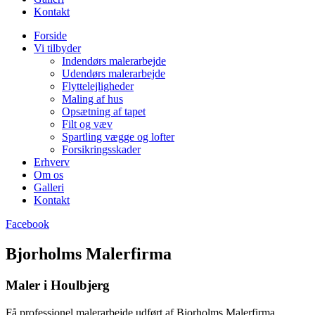
Kontakt
Forside
Vi tilbyder
Indendørs malerarbejde
Udendørs malerarbejde
Flyttelejligheder
Maling af hus
Opsætning af tapet
Filt og væv
Spartling vægge og lofter
Forsikringsskader
Erhverv
Om os
Galleri
Kontakt
Facebook
Bjorholms Malerfirma
Maler i Houlbjerg
Få professionel malerarbejde udført af Bjorholms Malerfirma.