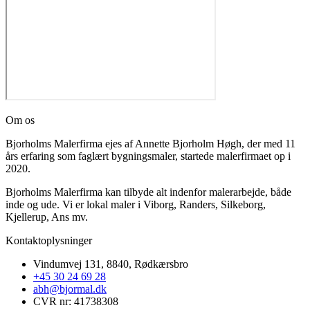
Om os
Bjorholms Malerfirma ejes af Annette Bjorholm Høgh, der med 11
års erfaring som faglært bygningsmaler, startede malerfirmaet op i
2020.
Bjorholms Malerfirma kan tilbyde alt indenfor malerarbejde, både
inde og ude. Vi er lokal maler i Viborg, Randers, Silkeborg,
Kjellerup, Ans mv.
Kontaktoplysninger​
Vindumvej 131, 8840, Rødkærsbro
+45 30 24 69 28
abh@bjormal.dk
CVR nr: 41738308