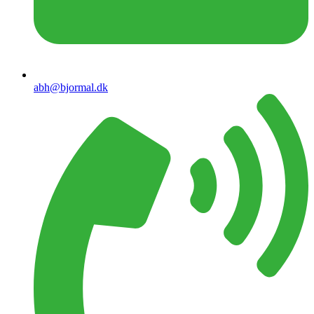
abh@bjormal.dk