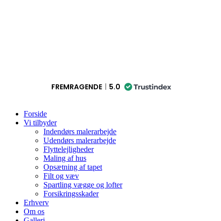
FREMRAGENDE
5.0
Forside
Vi tilbyder
Indendørs malerarbejde
Udendørs malerarbejde
Flyttelejligheder
Maling af hus
Opsætning af tapet
Filt og væv
Spartling vægge og lofter
Forsikringsskader
Erhverv
Om os
Galleri