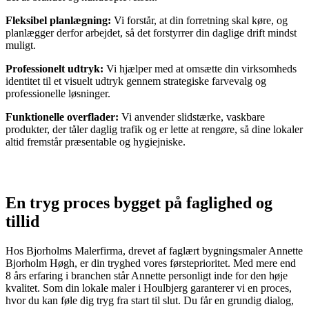
Fleksibel planlægning:
Vi forstår, at din forretning skal køre, og
planlægger derfor arbejdet, så det forstyrrer din daglige drift mindst
muligt.
Professionelt udtryk:
Vi hjælper med at omsætte din virksomheds
identitet til et visuelt udtryk gennem strategiske farvevalg og
professionelle løsninger.
Funktionelle overflader:
Vi anvender slidstærke, vaskbare
produkter, der tåler daglig trafik og er lette at rengøre, så dine lokaler
altid fremstår præsentable og hygiejniske.
En tryg proces bygget på faglighed og
tillid
Hos Bjorholms Malerfirma, drevet af faglært bygningsmaler Annette
Bjorholm Høgh, er din tryghed vores førsteprioritet. Med mere end
8 års erfaring i branchen står Annette personligt inde for den høje
kvalitet. Som din lokale maler i Houlbjerg garanterer vi en proces,
hvor du kan føle dig tryg fra start til slut. Du får en grundig dialog,