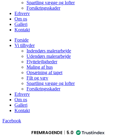
Spartling vægge og lofter
Forsikringsskader
Erhverv
Om os
Galleri
Kontakt
Forside
Vi tilbyder
Indendørs malerarbejde
Udendørs malerarbejde
Flyttelejligheder
Maling af hus
Opsætning af tapet
Filt og væv
Spartling vægge og lofter
Forsikringsskader
Erhverv
Om os
Galleri
Kontakt
Facebook
FREMRAGENDE
5.0