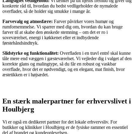
Langsigtet vedligehold:
Vi tænker på dit hjems fremtid og giver dig
konkrete råd til, hvordan du bedst vedligeholder de nymalede
overflader, så de holder sig smukke i mange år.
Farvevalg og atmosfære:
Farver påvirker vores humør og
rumfornemmelse. Vi sparrer med dig om, hvordan du kan bruge
farver til at skabe den ønskede stemning – om det er ro i
soveværelset, energi i køkkenet eller et indbydende
førstehåndsindtryk.
Slidstyrke og funktionalitet:
Overfladen i en travl entré skal kunne
tåle mere end væggen i gæsteværelset. Vi vejleder dig i valget af den
korrekte glans og malingtype, så du får en robust og vaskbar
overflade, hvor det er nødvendigt, og en elegant, mat finish, hvor
æstetikken er i højsædet.
En stærk malerpartner for erhvervslivet i
Houlbjerg
Vi er også en dedikeret partner for det lokale erhvervsliv. For
butikker og klinikker i Houlbjerg er de fysiske rammer en essentiel
del af brandet og kundeoplevelsen.