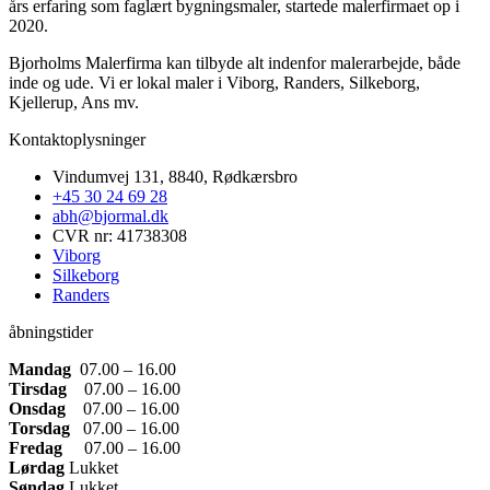
års erfaring som faglært bygningsmaler, startede malerfirmaet op i
2020.
Bjorholms Malerfirma kan tilbyde alt indenfor malerarbejde, både
inde og ude. Vi er lokal maler i Viborg, Randers, Silkeborg,
Kjellerup, Ans mv.
Kontaktoplysninger​
Vindumvej 131, 8840, Rødkærsbro
+45 30 24 69 28
abh@bjormal.dk
CVR nr: 41738308
Viborg
Silkeborg
Randers
åbningstider
Mandag
07.00 – 16.00
Tirsdag
07.00 – 16.00
Onsdag
07.00 – 16.00
Torsdag
07.00 – 16.00
Fredag
07.00 – 16.00
Lørdag
Lukket
Søndag
Lukket