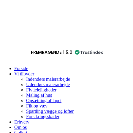
FREMRAGENDE
5.0
Forside
Vi tilbyder
Indendørs malerarbejde
Udendørs malerarbejde
Flyttelejligheder
Maling af hus
Opsætning af tapet
Filt og væv
Spartling vægge og lofter
Forsikringsskader
Erhverv
Om os
Galleri