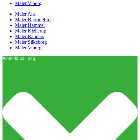
Maler Viborg
Maler Ans
Maler Bjerringbro
Maler Hammel
Maler Kjellerup
Maler Randers
Maler Silkeborg
Maler Viborg
Kontakt os i dag