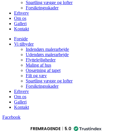
Spartling vægge og lofter
Forsikringsskader
Erhverv
Om os
Galleri
Kontakt
Forside
Vi tilbyder
Indendørs malerarbejde
Udendørs malerarbejde
Flyttelejligheder
Maling af hus
Opsætning af tapet
Filt og væv
Spartling vægge og lofter
Forsikringsskader
Erhverv
Om os
Galleri
Kontakt
Facebook
FREMRAGENDE
5.0