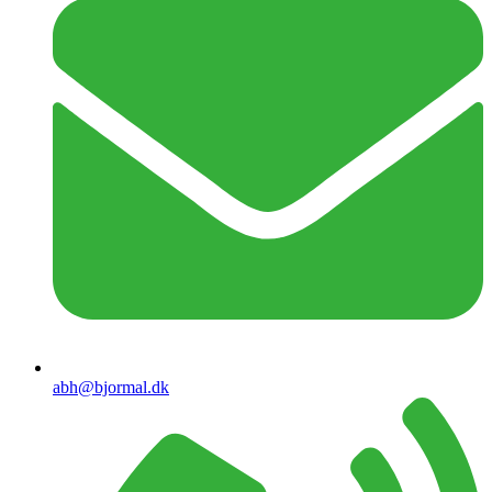
abh@bjormal.dk