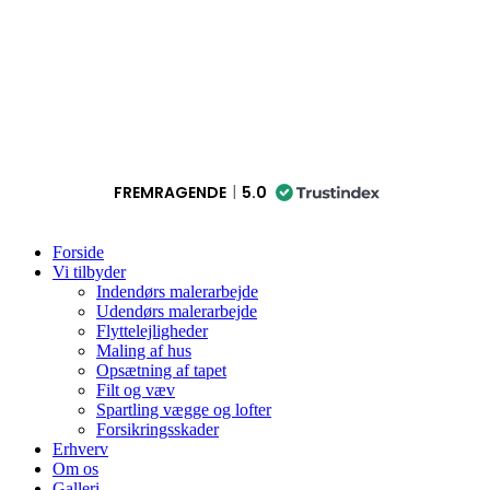
FREMRAGENDE
5.0
Forside
Vi tilbyder
Indendørs malerarbejde
Udendørs malerarbejde
Flyttelejligheder
Maling af hus
Opsætning af tapet
Filt og væv
Spartling vægge og lofter
Forsikringsskader
Erhverv
Om os
Galleri