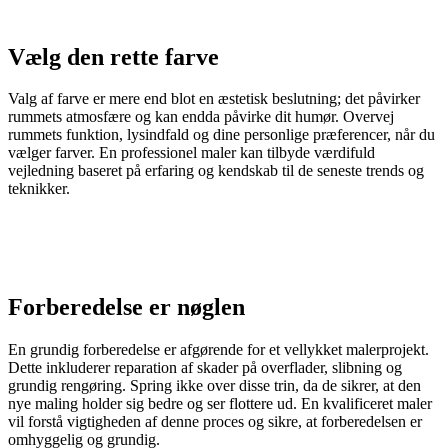
Vælg den rette farve
Valg af farve er mere end blot en æstetisk beslutning; det påvirker
rummets atmosfære og kan endda påvirke dit humør. Overvej
rummets funktion, lysindfald og dine personlige præferencer, når du
vælger farver. En professionel maler kan tilbyde værdifuld
vejledning baseret på erfaring og kendskab til de seneste trends og
teknikker.
Forberedelse er nøglen
En grundig forberedelse er afgørende for et vellykket malerprojekt.
Dette inkluderer reparation af skader på overflader, slibning og
grundig rengøring. Spring ikke over disse trin, da de sikrer, at den
nye maling holder sig bedre og ser flottere ud. En kvalificeret maler
vil forstå vigtigheden af denne proces og sikre, at forberedelsen er
omhyggelig og grundig.