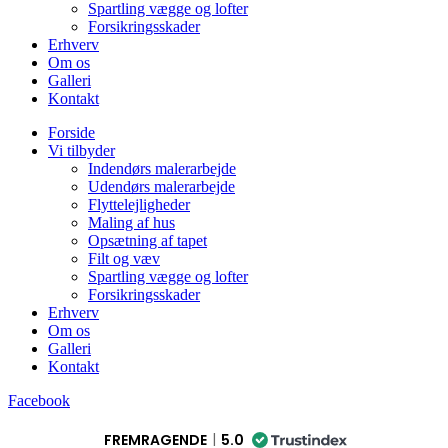
Spartling vægge og lofter
Forsikringsskader
Erhverv
Om os
Galleri
Kontakt
Forside
Vi tilbyder
Indendørs malerarbejde
Udendørs malerarbejde
Flyttelejligheder
Maling af hus
Opsætning af tapet
Filt og væv
Spartling vægge og lofter
Forsikringsskader
Erhverv
Om os
Galleri
Kontakt
Facebook
FREMRAGENDE
5.0