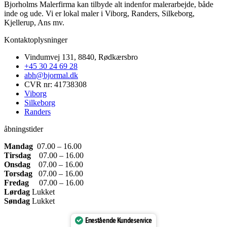
Bjorholms Malerfirma kan tilbyde alt indenfor malerarbejde, både
inde og ude. Vi er lokal maler i Viborg, Randers, Silkeborg,
Kjellerup, Ans mv.
Kontaktoplysninger​
Vindumvej 131, 8840, Rødkærsbro
+45 30 24 69 28
abh@bjormal.dk
CVR nr: 41738308
Viborg
Silkeborg
Randers
åbningstider
Mandag
07.00 – 16.00
Tirsdag
07.00 – 16.00
Onsdag
07.00 – 16.00
Torsdag
07.00 – 16.00
Fredag
07.00 – 16.00
Lørdag
Lukket
Søndag
Lukket
Enestående Kundeservice