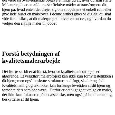
det være en overvældende opgave at finde ud af, hvor du skal starte.
Malerarbejde er en af de mest effektive måder at transformere dit
hjem på, hvad enten det drejer sig om at opdatere et enkelt rum eller
give hele huset en makeover. I denne artikel giver vi dig alt, du skal
vide for at sikre, at dit malerprojekt bliver en succes, og hvordan du
vælger den rigtige maler til jobbet.
Forstå betydningen af
kvalitetsmalerarbejde
Det første skridt er at forstå, hvorfor kvalitetsmalerarbejde er
afgørende. Et veludført malerprojekt kan ikke kun forny æstetikken i
dit hjem, men også beskytte strukturer mod fugt, skader og slid.
Kvalitetsmaling og teknikker kan forlænge levetiden af dit hjem og
forbedre dets samlede værdi. Derfor er det vigtigt at vælge en maler,
der ikke kun fokuserer på det æstetiske, men også på holdbarhed og
beskyttelse af dit hjem.