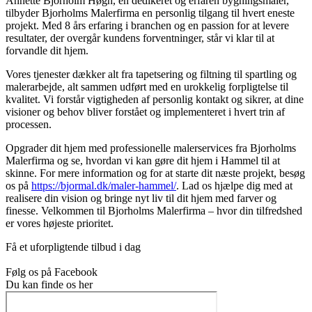
Annette Bjorholm Høgh, en dedikeret og erfaren bygningsmaler,
tilbyder Bjorholms Malerfirma en personlig tilgang til hvert eneste
projekt. Med 8 års erfaring i branchen og en passion for at levere
resultater, der overgår kundens forventninger, står vi klar til at
forvandle dit hjem.
Vores tjenester dækker alt fra tapetsering og filtning til spartling og
malerarbejde, alt sammen udført med en urokkelig forpligtelse til
kvalitet. Vi forstår vigtigheden af personlig kontakt og sikrer, at dine
visioner og behov bliver forstået og implementeret i hvert trin af
processen.
Opgrader dit hjem med professionelle malerservices fra Bjorholms
Malerfirma og se, hvordan vi kan gøre dit hjem i Hammel til at
skinne. For mere information og for at starte dit næste projekt, besøg
os på
https://bjormal.dk/maler-hammel/
. Lad os hjælpe dig med at
realisere din vision og bringe nyt liv til dit hjem med farver og
finesse. Velkommen til Bjorholms Malerfirma – hvor din tilfredshed
er vores højeste prioritet.
Få et uforpligtende tilbud i dag
Følg os på Facebook
Du kan finde os her