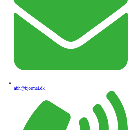
abh@bjormal.dk